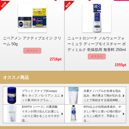
ニベアメン アクティブエイジ クリ
ニュートロジーナ ノルウェーフォ
ーム 50g
ーミュラ ディープモイスチャー ボ
ディミルク 乾燥肌用 無香料 250ml
オススメ
オススメ
2716pt
1555pt
オススメ商品
ブランド クナイプ(Kneipp)
水素ナノバブルが全身を包み
香り ホップ, バレリアン ユニ
込み、体の奥まで熱が伝わる
ット数 850.0 グラム ...
ことで長続きする温浴体験...
BARTH（バース）の重炭酸
95%以上が自然由来成分。や
イオンが溶け込んだお湯にし
さしい香りと使い心地の肌が
っかりと浸かることカラダが
よろこぶ処方で、手肌をう
温...
る...